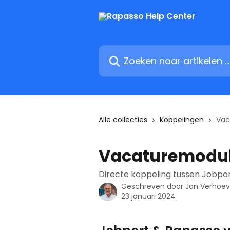
Naar de hoofdinhoud
Zoeken naar artikelen ...
Alle collecties
Koppelingen
Vac
Vacaturemodul
Directe koppeling tussen Jobpo
Geschreven door
Jan Verhoe
23 januari 2024