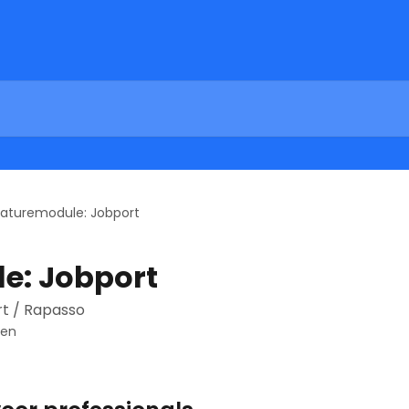
aturemodule: Jobport
e: Jobport
rt / Rapasso
ven