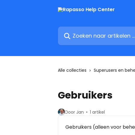
Naar de hoofdinhoud
Zoeken naar artikelen ...
Alle collecties
Superusers en beh
Gebruikers
Door Jan
1 artikel
Gebruikers (alleen voor beh