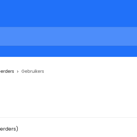
eerders
Gebruikers
eerders)